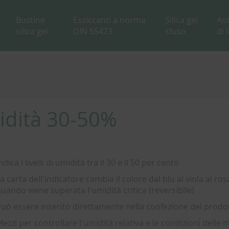
Bustine
Essiccanti a norma
Silica gel
As
silica gel
DIN 55473
sfuso
di 
midità 30-50%
ndica i livelli di umidità tra il 30 e il 50 per cento
a carta dell'indicatore cambia il colore dal blu al viola al ros
uando viene superata l'umidità critica (reversibile)
uò essere inserito direttamente nella confezione del prodo
ezzi per controllare l'umidità relativa e le condizioni delle 