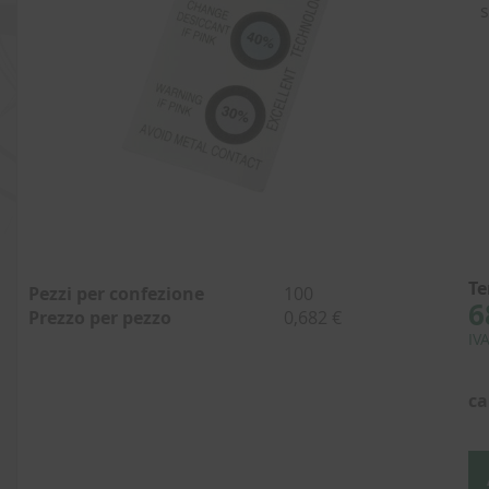
s
Vai
all'inizio
Te
Pezzi per confezione
100
della
6
Prezzo per pezzo
0,682 €
galleria
IV
di
immagini
ca