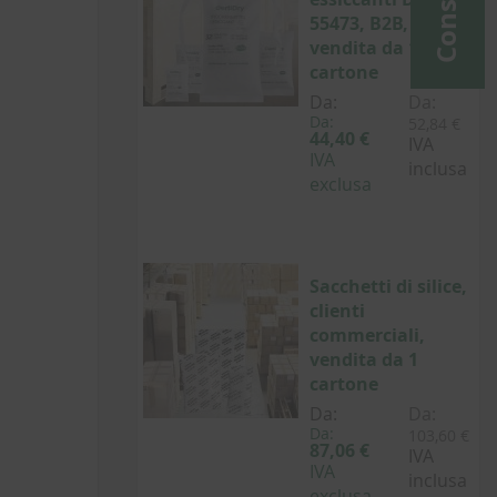
55473, B2B,
vendita da 1
cartone
Da:
Da:
Da:
52,84 €
44,40 €
IVA
IVA
inclusa
exclusa
Sacchetti di silice,
clienti
commerciali,
vendita da 1
cartone
Da:
Da:
Da:
103,60 €
87,06 €
IVA
IVA
inclusa
exclusa