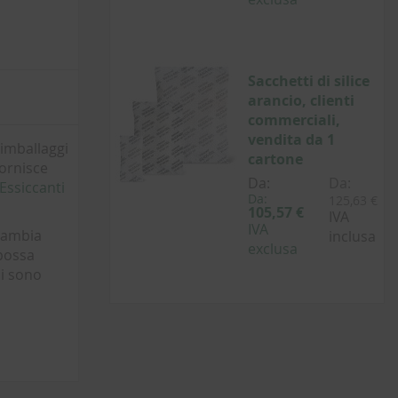
Sacchetti di silice
arancio, clienti
commerciali,
vendita da 1
 imballaggi
cartone
fornisce
Da:
Da:
Essiccanti
Da:
125,63 €
105,57 €
IVA
IVA
 cambia
inclusa
exclusa
 possa
ni sono