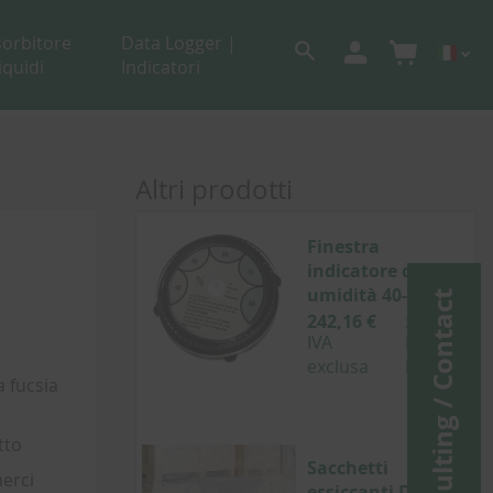
sorbitore
Data Logger |
liquidi
Indicatori
Altri prodotti
Finestra
indicatore di
umidità 40-80 %
Consulting / Contact
242,16 €
288,17 €
IVA
IVA
exclusa
inclusa
a fucsia
tto
Sacchetti
merci
essiccanti DIN