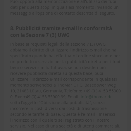
Puoi opporti alla memorizzazione e all'utilizzo dei tuoi
dati per questi scopi in qualsiasi momento inviando un
messaggio all'opzione di contatto descritta di seguito.
8. Pubblicità tramite e-mail in conformità
con la Sezione 7 (3) UWG
In base ai requisiti legali della sezione 7 (3) UWG,
abbiamo il diritto di utilizzare l'indirizzo e-mail che hai
specificato quando hai effettuato l'ordine vincolante per
un prodotto o servizio per la pubblicità diretta per i tuoi
beni o servizi simili. Tuttavia, se non desideri più
ricevere pubblicità diretta su questa base, puoi
utilizzare l'indirizzo e-mail corrispondente in qualsiasi
momento scrivendoci a ThoMar OHG, Basedower Weg
10, 21483 Lütau, Germania, Telefono: +49 (0 ) 4153 55900
0, Fax: +49 (0) 4153 55900 99, Email:
info@thomar.de
sotto l'oggetto "Obiezione alla pubblicità", senza
incorrere in costi diversi dai costi di trasmissione
secondo le tariffe di base. Questa è l'e-mail - Inserisci
l'indirizzo con il quale ti sei registrato con il nostro
servizio. Nel caso di una società o di utenti commerciali,