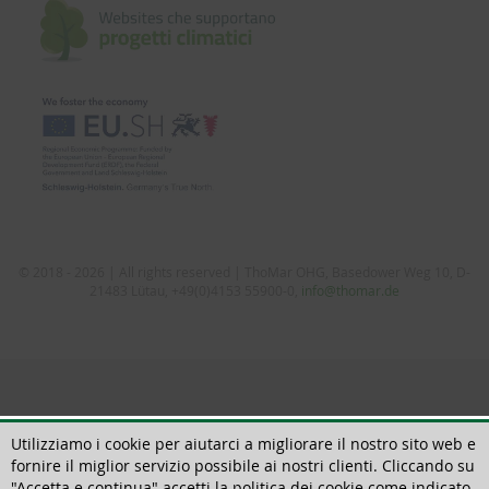
© 2018 - 2026 | All rights reserved | ThoMar OHG, Basedower Weg 10, D-
21483 Lütau, +49(0)4153 55900-0,
info@thomar.de
Utilizziamo i cookie per aiutarci a migliorare il nostro sito web e
fornire il miglior servizio possibile ai nostri clienti. Cliccando su
"Accetta e continua" accetti la politica dei cookie come indicato