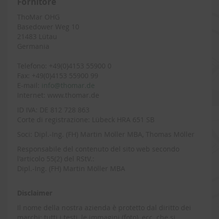
Fornitore
ThoMar OHG
Basedower Weg 10
21483 Lütau
Germania
Telefono: +49(0)4153 55900 0
Fax: +49(0)4153 55900 99
E-mail:
info@thomar.de
Internet: www.thomar.de
ID IVA: DE 812 728 863
Corte di registrazione: Lübeck HRA 651 SB
Soci: Dipl.-Ing. (FH) Martin Möller MBA, Thomas Möller
Responsabile del contenuto del sito web secondo
l'articolo 55(2) del RStV.:
Dipl.-Ing. (FH) Martin Möller MBA
Disclaimer
Il nome della nostra azienda è protetto dal diritto dei
marchi; tutti i testi, le immagini (foto), ecc. che si