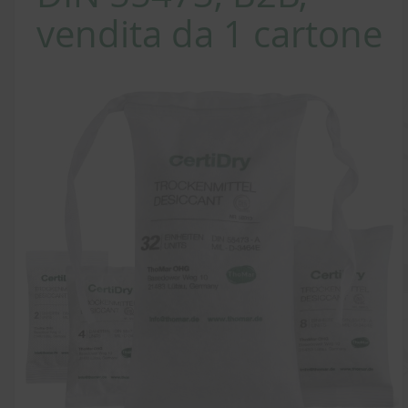
vendita da 1 cartone
Vai
alla
fine
della
galleria
di
immagini