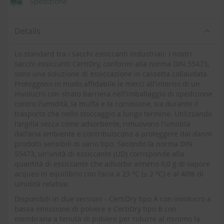
Spedizione
Details
Lo standard tra i sacchi essiccanti industriali: I nostri
sacchi essiccanti CertiDry, conformi alla norma DIN 55473,
sono una soluzione di essiccazione in cassetta collaudata.
Proteggono in modo affidabile le merci all'interno di un
involucro con strato barriera nell'imballaggio di spedizione
contro l'umidità, la muffa e la corrosione, sia durante il
trasporto che nello stoccaggio a lungo termine. Utilizzando
l'argilla secca come adsorbente, rimuovono l'umidità
dall'aria ambiente e contribuiscono a proteggere dai danni
prodotti sensibili di vario tipo. Secondo la norma DIN
55473, un'unità di essiccante (UD) corrisponde alla
quantità di essiccante che adsorbe almeno 6,0 g di vapore
acqueo in equilibrio con l'aria a 23 °C (± 2 °C) e al 40% di
umidità relativa.
Disponibili in due versioni - CertiDry tipo A con involucro a
bassa emissione di polvere e CertiDry tipo B con
membrana a tenuta di polvere per ridurre al minimo la