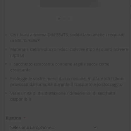
Vai
all'inizio
Certificati a norma DIN 55473, soddisfano anche i requisiti
della
di MIL-D-3464E
galleria
di
Materiale dell’involucro riduci-polvere (tipo A) o anti-polvere
immagini
(tipo B)
Il sacchetto essiccante contiene argilla secca come
essiccante
Protegge le vostre merci da corrosione, muffa e altri danni
provocati dall’umidità durante il trasporto e lo stoccaggio
Varie unità di disidratazione / dimensioni di sacchetti
disponibili
Bustina