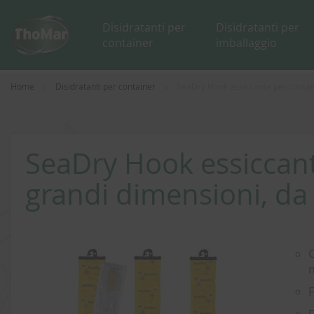
Disidratanti per
Disidratanti per
container
imballaggio
Home
Disidratanti per container
SeaDry Hook essiccante per contain
SeaDry Hook essiccant
grandi dimensioni, da
Vai
alla
C
fine
n
della
F
galleria
di