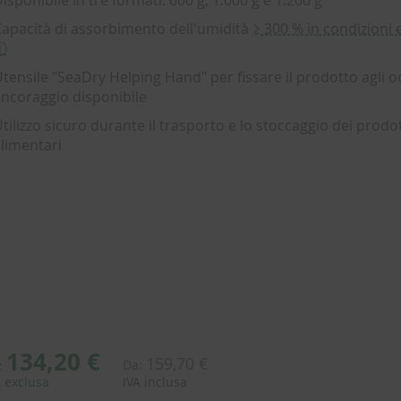
isponibile in tre formati: 600 g, 1.000 g e 1.200 g
apacità di assorbimento dell'umidità
≥ 300 % in condizioni
ⓘ
tensile "SeaDry Helping Hand" per fissare il prodotto agli occ
ncoraggio disponibile
tilizzo sicuro durante il trasporto e lo stoccaggio dei prodot
limentari
134,20 €
159,70 €
Da:
:
A exclusa
IVA inclusa