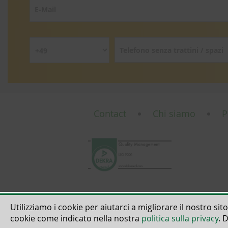
Contact
Chi siamo
P
Utilizziamo i cookie per aiutarci a migliorare il nostro sito
cookie come indicato nella nostra
politica sulla privacy
. 
© 2018 - 2026 | All 