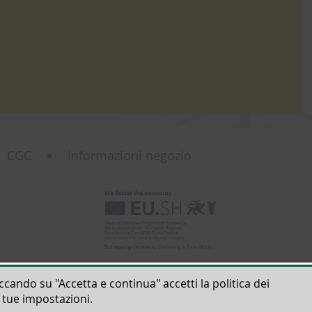
CGC
Informazioni negozio
liccando su "Accetta e continua" accetti la politica dei
e tue impostazioni.
900-0,
info@thomar.de