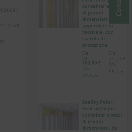
container e pezzi
 estreme
di grandi
dimensioni, da
hielli di
appendere in
verticale, con
scatola di
ti
protezione
Da:
Da:
Da:
191,11 €
160,60 €
IVA
IVA
inclusa
exclusa
SeaDry Pole H
essiccante per
container e pezzi
di grandi
dimensioni, da