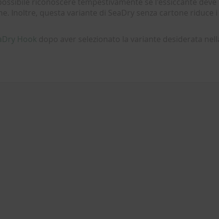
ossibile riconoscere tempestivamente se l'essiccante deve
e. Inoltre, questa variante di SeaDry senza cartone riduce i r
eaDry Hook
dopo aver selezionato la variante desiderata nel