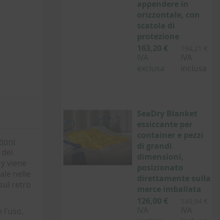
appendere in
orizzontale, con
scatola di
protezione
163,20 €
194,21 €
IVA
IVA
exclusa
inclusa
SeaDry Blanket
essiccante per
container e pezzi
zioni
di grandi
 dei
dimensioni,
ry viene
posizionato
ale nelle
direttamente sulla
sul retro
merce imballata
126,00 €
149,94 €
IVA
IVA
 l'uso,