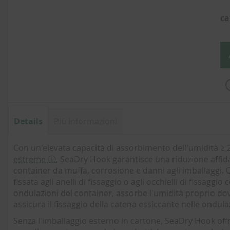
di
immagini
ca
Details
Più informazioni
Con un'elevata capacità di assorbimento dell'umidità ≥ 2
estreme ⓘ
, SeaDry Hook garantisce una riduzione affidab
container da muffa, corrosione e danni agli imballaggi. 
fissata agli anelli di fissaggio o agli occhielli di fissag
ondulazioni del container, assorbe l'umidità proprio dov
assicura il fissaggio della catena essiccante nelle ondula
Senza l'imballaggio esterno in cartone, SeaDry Hook offre