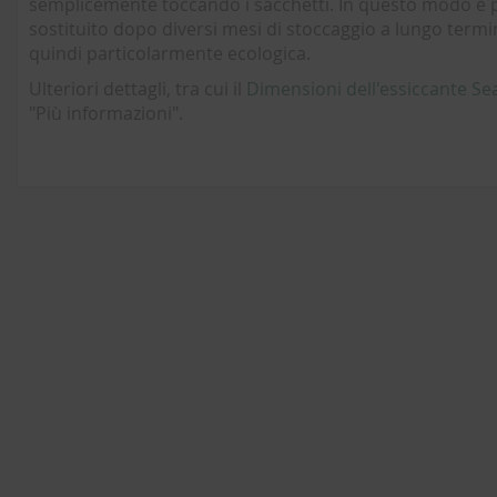
semplicemente toccando i sacchetti. In questo modo è p
sostituito dopo diversi mesi di stoccaggio a lungo termin
quindi particolarmente ecologica.
Ulteriori dettagli, tra cui il
Dimensioni dell'essiccante S
"Più informazioni".