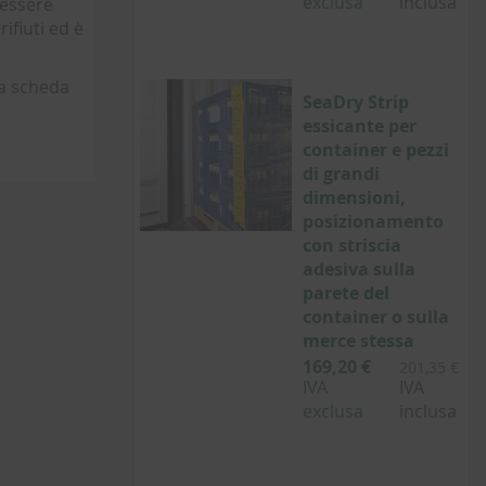
exclusa
inclusa
 essere
ifiuti ed è
la scheda
SeaDry Strip
essicante per
container e pezzi
di grandi
dimensioni,
posizionamento
con striscia
adesiva sulla
parete del
container o sulla
merce stessa
169,20 €
201,35 €
IVA
IVA
exclusa
inclusa