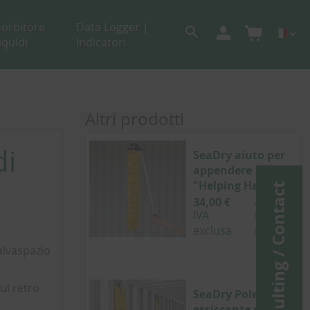
sorbitore
Data Logger |
liquidi
Indicatori
Altri prodotti
di
SeaDry aiuto per
appendere
"Helping Hand"
Consulting / Contact
34,00 €
40,46 €
IVA
IVA
exclusa
inclusa
alvaspazio
ul retro
SeaDry Pole V
essiccante per