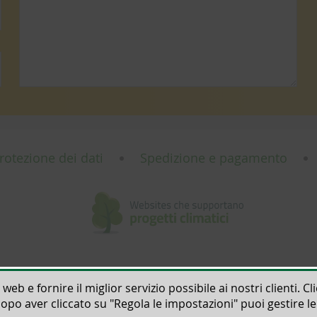
rotezione dei dati
Spedizione e pagamento
 web e fornire il miglior servizio possibile ai nostri clienti. C
Dopo aver cliccato su "Regola le impostazioni" puoi gestire l
rights reserved | ThoMar OHG, Basedower Weg 10, D-21483 Lütau, +49(0)4153 55