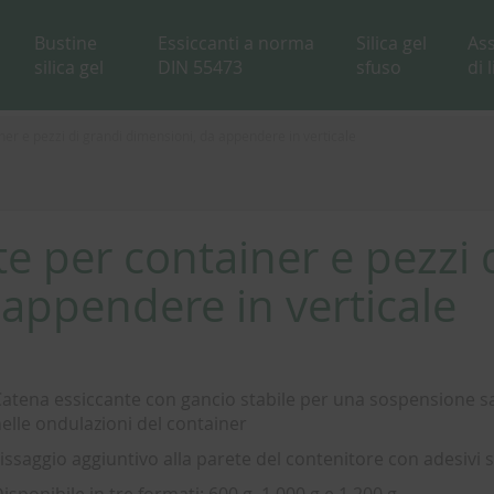
Bustine
Essiccanti a norma
Silica gel
As
silica gel
DIN 55473
sfuso
di 
er e pezzi di grandi dimensioni, da appendere in verticale
e per container e pezzi 
 appendere in verticale
atena essiccante con gancio stabile per una sospensione s
elle ondulazioni del container
issaggio aggiuntivo alla parete del contenitore con adesivi s