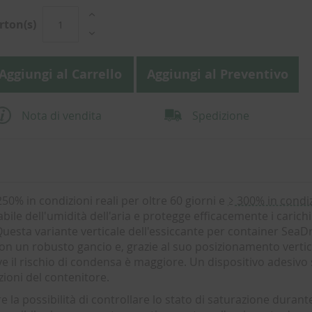
rton(s)
Aggiungi al Carrello
Aggiungi al Preventivo
Nota di vendita
Spedizione
50% in condizioni reali per oltre 60 giorni e
≥ 300% in condi
ile dell'umidità dell'aria e protegge efficacemente i carichi
Questa variante verticale dell'essiccante per container SeaD
gio con un robusto gancio e, grazie al suo posizionamento vertic
e il rischio di condensa è maggiore. Un dispositivo adesivo 
zioni del contenitore.
 la possibilità di controllare lo stato di saturazione durante