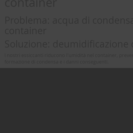
container
Problema: acqua di condensa
container
Soluzione: deumidificazione 
I nostri essiccanti riducono l'umidità nel container, prev
formazione di condensa e i danni conseguenti.