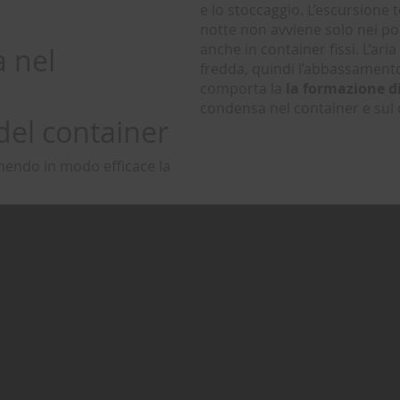
e lo stoccaggio. L’escursione t
notte non avviene solo nei por
anche in container fissi. L’ari
 nel
fredda, quindi l’abbassament
comporta la
la formazione d
condensa nel container e sul 
del container
enendo in modo efficace la