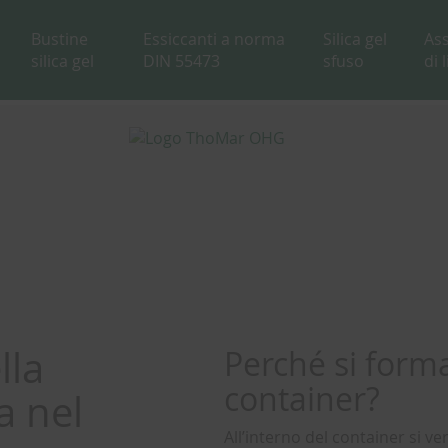
Bustine
Essiccanti a norma
Silica gel
As
silica gel
DIN 55473
sfuso
di 
lla
Perché si form
container?
a nel
All’interno del container si ve