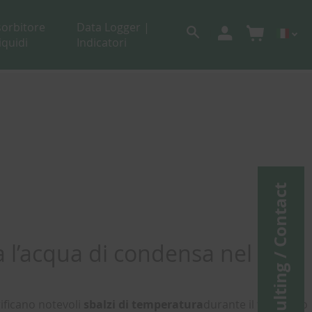
sorbitore
Data Logger |
liquidi
Indicatori
Consulting / Contact
a l’acqua di condensa nel
rificano notevoli
sbalzi di temperatura
durante il trasporto