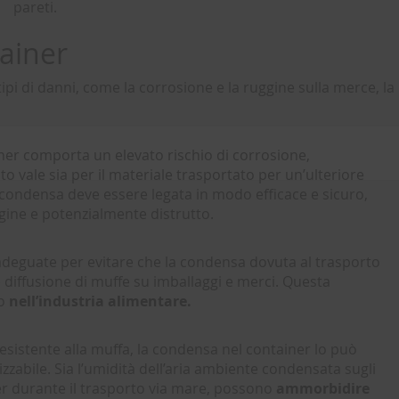
pareti.
tainer
ipi di danni, come la corrosione e la ruggine sulla merce, la
ner comporta un elevato rischio di corrosione,
to vale sia per il materiale trasportato per un’ulteriore
di condensa deve essere legata in modo efficace e sicuro,
ggine e potenzialmente distrutto.
adeguate per evitare che la condensa dovuta al trasporto
 diffusione di muffe su imballaggi e merci. Questa
to
nell’industria alimentare.
esistente alla muffa, la condensa nel container lo può
zabile. Sia l’umidità dell’aria ambiente condensata sugli
ner durante il trasporto via mare, possono
ammorbidire