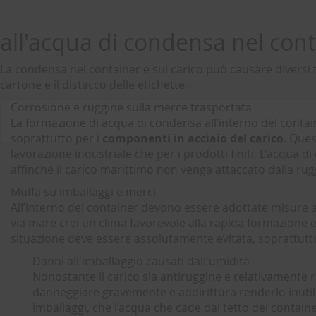
all'acqua di condensa nel con
La condensa nel container e sul carico può causare diversi t
cartone e il distacco delle etichette.
Corrosione e ruggine sulla merce trasportata
La formazione di acqua di condensa all’interno del contai
soprattutto per i
componenti in acciaio del carico
. Ques
lavorazione industriale che per i prodotti finiti. L'acqua 
affinché il carico marittimo non venga attaccato dalla ru
Muffa su imballaggi e merci
All’interno del container devono essere adottate misure 
via mare crei un clima favorevole alla rapida formazione e
situazione deve essere assolutamente evitata, soprattut
Danni all'imballaggio causati dall'umidità
Nonostante il carico sia antiruggine e relativamente r
danneggiare gravemente e addirittura renderlo inutiliz
imballaggi, che l’acqua che cade dal tetto del contai