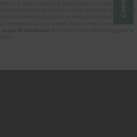
ermica di diverse decine di gradi Celsius tra il giorno e la
ti e nelle stazioni ferroviarie in zone climatiche diverse, ma
a calda o bollente può assorbire molta più umidità dell’aria
o di temperatura in container chiusi ermeticamente
i acqua di condensa
e fenomeni come l’effetto pioggia o la
carico.