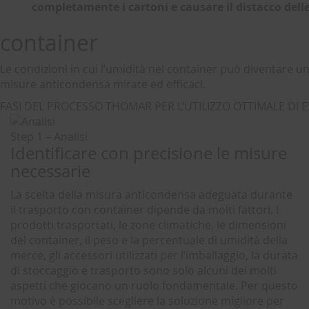
completamente i cartoni e causare il distacco delle
container
Le condizioni in cui l’umidità nel container può diventare u
misure anticondensa mirate ed efficaci.
FASI DEL PROCESSO THOMAR PER L’UTILIZZO OTTIMALE DI E
Step 1 – Analisi
Identificare con precisione le misure
necessarie
La scelta della misura anticondensa adeguata durante
il trasporto con container dipende da
molti fattori
. I
prodotti trasportati, le zone climatiche, le dimensioni
del container, il peso e la percentuale di umidità della
merce, gli accessori utilizzati per l’imballaggio, la durata
di stoccaggio e trasporto sono solo alcuni dei molti
aspetti che giocano un ruolo fondamentale. Per questo
motivo è possibile scegliere la soluzione migliore per