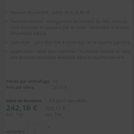
Skip
to
Mesure d’humidité : entre 40 % et 80 %
the
beginning
Fonctionnement : changement de couleur du bleu (sec) au
of
rose (humide) en passant par le violet. Réversible si le taux
the
d’humidité baisse.
images
Utilisation : peut être fixé à l'intérieur de la couche barrière
gallery
Application : idéal pour contrôler l'humidité relative et l'état
des produits sensibles emballés dans la couche barrière
Pièces par emballage
12
Prix par pièce
20,18 €
Délai de livraison
4-6 jours ouvrables
242,16 €
288,17 €
Excl. TVA
Incl. TVA
carton(s)