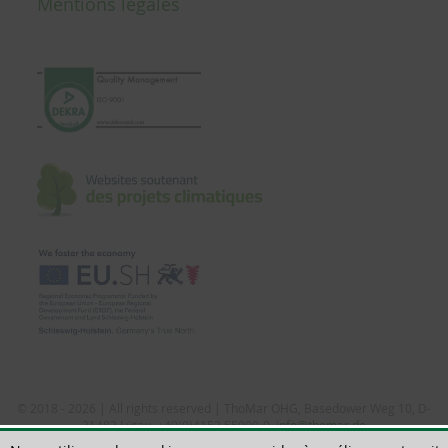
Mentions légales
© 2018 - 2026 | All rights reserved | ThoMar OHG, Basedower Weg 10, D-
21483 Lütau, +49(0)4153 55900-0,
info@thomar.de