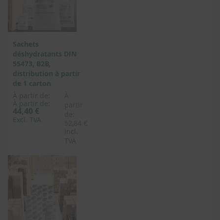
Sachets
déshydratants DIN
55473, B2B,
distribution à partir
de 1 carton
À partir de:
À
À partir de:
partir
44,40 €
de:
Excl. TVA
52,84 €
Incl.
TVA