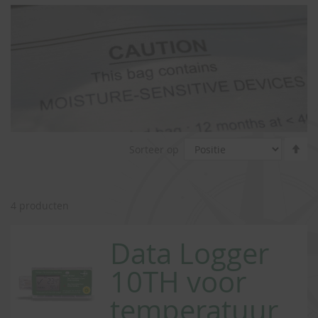
Va
Sorteer op
ho
na
la
so
4
producten
Data Logger
10TH voor
temperatuur