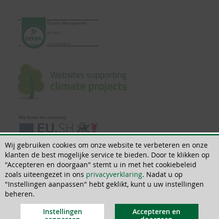
Wij gebruiken cookies om onze website te verbeteren en onze
klanten de best mogelijke service te bieden. Door te klikken op
"Accepteren en doorgaan" stemt u in met het cookiebeleid
zoals uiteengezet in ons
privacyverklaring
. Nadat u op
"Instellingen aanpassen" hebt geklikt, kunt u uw instellingen
© 2018 - 2026 | All rights reserved | ThoMar OHG, Basedower Weg 10, D-
beheren.
21483 Lütau, +49(0)4153 55900-0,
info@thomar.de
Instellingen
Accepteren en