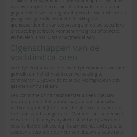
drukken, de logger wordt aangesloten op de USB-poort
van uw computer en er wordt automatisch een rapport
gegenereerd over de registratieperiode. We adviseren u
graag vóór gebruik, ook met betrekking tot
grenswaarden die van toepassing zijn op uw specifieke
product, bijvoorbeeld voor schimmelgroei of corrosie,
en bevelen u het juiste droogmiddel aan.
Eigenschappen van de
vochtindicatoren
Vochtigheidsindicatoren of vochtigheidsmeters worden
gebruikt om het klimaat in een verpakking te
controleren. Zij geven de relatieve vochtigheid in een
gesloten omhulsel aan.
Een vochtigheidsindicator bestaat uit een speciaal
indicatorpapier. Een dunne laag van de chemische
verbinding kobalt(II)chloride, die blauw is in watervrije
toestand, wordt aangebracht. Wanneer het papier vocht
of water uit de omgevingslucht absorbeert, wordt het
kobaltchloride ook vochtig. Naarmate het vochtgehalte
toeneemt, verandert de kleur van blauw via paars naar